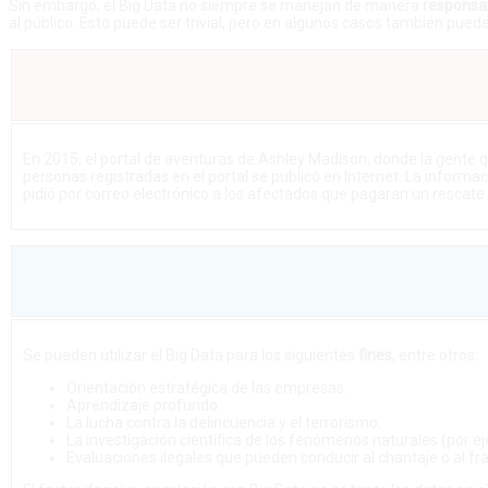
Sin embargo, el Big Data no siempre se manejan de manera
responsa
al público. Esto puede ser trivial, pero en algunos casos también puede
En 2015, el portal de aventuras de Ashley Madison, donde la gente q
personas registradas en el portal se publicó en Internet. La informa
pidió por correo electrónico a los afectados que pagaran un rescate p
Se pueden utilizar el Big Data para los siguientes
fines
, entre otros:
Orientación estratégica de las empresas.
Aprendizaje profundo.
La lucha contra la delincuencia y el terrorismo.
La investigación científica de los fenómenos naturales (por ej
Evaluaciones ilegales que pueden conducir al chantaje o al fr