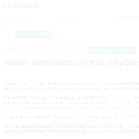
INICIAR SESIÓN
OLVIDÉ L
RECORDARME
REGISTRARSE
‹ back to login
Get reset password link
Utilidad y oportunidades que ofrece el Big Data
El análisis de grandes cantidades de datos permite obtener
conocimie
ejemplo, quieren saber más sobre las preferencias de sus clientes para
Para el Deep Learning, o “aprendizaje profundo”
también se utiliza e
grandes cantidades de datos, los cuales son analizados y utilizados 
sus propias decisiones. Sin embargo, el resultado es sólo tan bueno c
Un ejemplo es un sistema de traducción automática que “aprende” a t
Además,
las autoridades
y
los servicios secretos
utilizan el Big Data p
investigar
fenómenos naturales complejos
como el cambio climático o