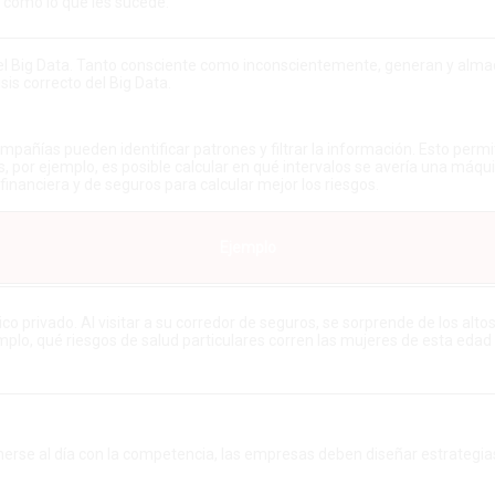
sí como lo que les sucede.
ón del Big Data. Tanto consciente como inconscientemente, generan y alm
sis correcto del Big Data.
mpañías pueden identificar patrones y filtrar la información. Esto per
 por ejemplo, es posible calcular en qué intervalos se avería una máqu
 financiera y de seguros para calcular mejor los riesgos.
Ejemplo
o privado. Al visitar a su corredor de seguros, se sorprende de los alto
emplo, qué riesgos de salud particulares corren las mujeres de esta eda
se al día con la competencia, las empresas deben diseñar estrategias p