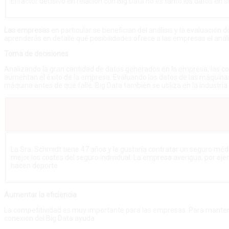
El factor decisivo en relación con Big Data no es tanto los datos en 
Las empresas
en particular se benefician del análisis y la evaluaci
aprenderás en detalle qué posibilidades ofrece a las empresas el análi
Toma de decisiones
Analizando la gran cantidad de datos generados en la empresa, las co
aumentan el éxito de la empresa. Evaluando los datos de las máquinas,
máquina antes de que falle. Big Data también se utiliza en la industria
La Sra. Schmidt tiene 47 años y le gustaría contratar un seguro médic
mejor los costes del seguro individual. La empresa averigua, por ej
hacen deporte.
Aumentar la eficiencia
La competitividad es muy importante para las empresas. Para mantener
conexión del Big Data ayuda.