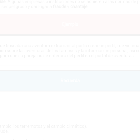
ble
. Algunas empresas o instituciones no se adhieren a las normas de pr
 ser peligroso y dar lugar a
fraude
y
chantaje
.
Ejemplo
ue buscaba una aventura extramarital podía crear un perfil, fue víctim
ción sobre las aventuras de los famosos y la información personal, así 
ara que su pareja no se enterara del perfil en el portal de aventuras.
Recuerda
emplo, los terremotos y el cambio climático).
aude.