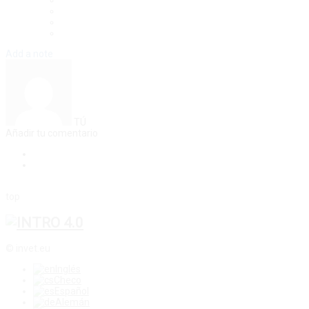
Add a note
TÚ
Añadir tu comentario
top
© invet.eu
Inglés
Checo
Español
Alemán