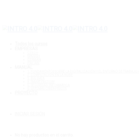
Todos los cursos
EMPRESAS
CZECH
SPANISH
GERMAN
ITALIAN
MANUAL
1. FUNDAMENTOS SOBRE LA DIGITALIZACIÓN Y EL ENTORNO DE TRABAJO 
2. COMPUTACIÓN EN LA NUBE
3. BIG DATA
4. SMART FACTORY
5. SEGURIDAD INFORMÁTICA
6. SISTEMAS CIBER-FÍSICOS
PROYECTO
INICIAR SESIÓN
No hay productos en el carrito.