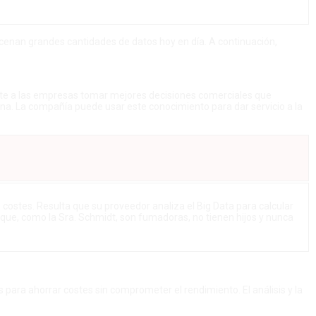
acenan grandes cantidades de datos hoy en día. A continuación,
mite a las empresas tomar mejores decisiones comerciales que
ina. La compañía puede usar este conocimiento para dar servicio a la
s costes. Resulta que su proveedor analiza el Big Data para calcular
d que, como la Sra. Schmidt, son fumadoras, no tienen hijos y nunca
ara ahorrar costes sin comprometer el rendimiento. El análisis y la