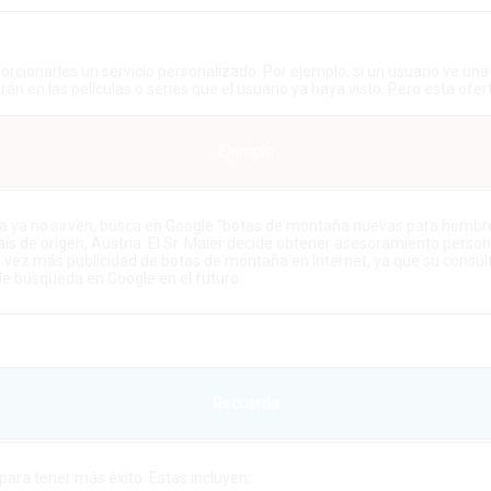
cionarles un servicio personalizado. Por ejemplo, si un usuario ve una p
án en las películas o series que el usuario ya haya visto. Pero esta of
Ejemplo
ña ya no sirven, busca en Google “botas de montaña nuevas para hombre
 de origen, Austria. El Sr. Maier decide obtener asesoramiento person
vez más publicidad de botas de montaña en Internet, ya que su consult
de búsqueda en Google en el futuro.
Recuerda
ara tener más éxito. Estas incluyen: