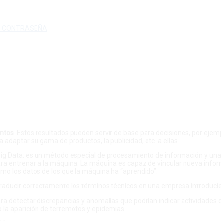
A CONTRASEÑA
ntos
. Estos resultados pueden servir de base para decisiones, por ejemp
 adaptar su gama de productos, la publicidad, etc. a ellas.
l Big Data: es un método especial de procesamiento de información y u
para entrenar a la máquina. La máquina es capaz de vincular nueva info
omo los datos de los que la máquina ha “aprendido”.
raducir correctamente los términos técnicos en una empresa introducie
ara detectar discrepancias y anomalías que podrían indicar actividades de
 la aparición de terremotos y epidemias.