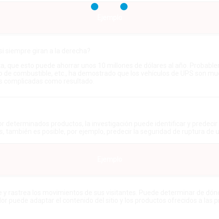
Ejemplo
i siempre giran a la derecha?
ta, que esto puede ahorrar unos 10 millones de dólares al año. Probabl
o de combustible, etc., ha demostrado que los vehículos de UPS son muc
ás complicadas como resultado.
por determinados productos, la investigación puede identificar y predeci
, también es posible, por ejemplo, predecir la seguridad de ruptura de 
Ejemplo
e y rastrea los movimientos de sus visitantes. Puede determinar de dónd
rador puede adaptar el contenido del sitio y los productos ofrecidos a las