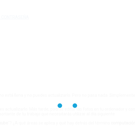
A CONTRASEÑA
ono está llena y no puedes actualizarlo. Pero no pasa nada. Simplemente
 actualizarlo. Más tarde, podrás editar las fotos en tu ordenador y com
tante de tu trabajo que necesitarás utilizar al día siguiente.
nube
“? ¿A qué áreas se aplica y qué hay detrás del término
computación