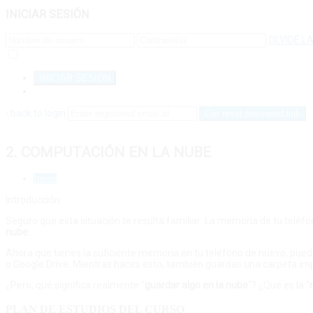
INICIAR SESIÓN
OLVIDÉ L
RECORDARME
REGISTRARSE
‹ back to login
Get reset password link
2. COMPUTACIÓN EN LA NUBE
Inicio
Introducción
Seguro que esta situación te resulta familiar: La memoria de tu teléf
nube
.
Ahora que tienes la suficiente memoria en tu teléfono de nuevo, puedes
o Google Drive. Mientras haces esto, también guardas una carpeta impor
¿Pero, qué significa realmente “
guardar algo en la nube
“? ¿Qué es la “
PLAN DE ESTUDIOS DEL CURSO