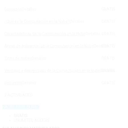
Concepto
Detalles
GRATIS
¿Qué es la Computación en la Nube?
Detalles
GRATIS
Características de la Computación en la Nube
Detalles
GRATIS
Áreas de aplicación de la Computación en la Nube
Detalles
GRATIS
Tipos de nubes
Detalles
GRATIS
Ventajas y desventajas de la Computación en la Nube
Detalles
GRATIS
Resumen
Detalles
GRATIS
2 ACTIVIDADES
HACER ESTE CURSO
GRATIS
UNLIMITED ACCESS