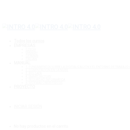
Todos los cursos
EMPRESAS
CZECH
SPANISH
GERMAN
ITALIAN
MANUAL
1. FUNDAMENTOS SOBRE LA DIGITALIZACIÓN Y EL ENTORNO DE TRABAJO 
2. COMPUTACIÓN EN LA NUBE
3. BIG DATA
4. SMART FACTORY
5. SEGURIDAD INFORMÁTICA
6. SISTEMAS CIBER-FÍSICOS
PROYECTO
INICIAR SESIÓN
No hay productos en el carrito.